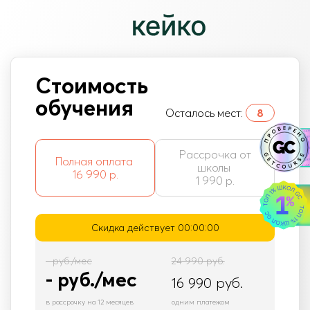
Стоимость
обучения
Осталось мест:
8
Рассрочка от
Полная оплата
школы
16 990 р.
1 990 р.
Скидка действует
00:00:00
-
руб./мес
24 990
руб.
-
руб./мес
16 990
руб.
в рассрочку на 12 месяцев
одним платежом