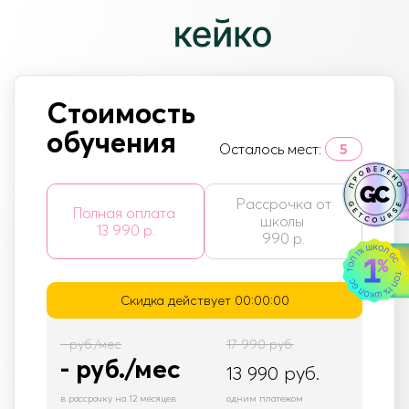
Стоимость
обучения
Осталось мест:
5
Рассрочка от
Полная оплата
школы
13 990 р.
990 р.
Скидка действует
00:00:00
-
руб./мес
17 990
руб.
-
руб./мес
13 990
руб.
в рассрочку на 12 месяцев
одним платежом