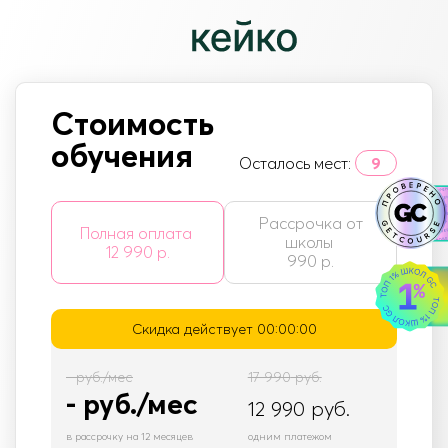
Стоимость
обучения
Осталось мест:
9
Рассрочка от
Полная оплата
школы
12 990 р.
990 р.
Скидка действует
00:00:00
-
руб./мес
17 990
руб.
-
руб./мес
12 990
руб.
в рассрочку на 12 месяцев
одним платежом