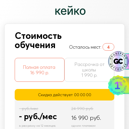
Стоимость
обучения
Осталось мест:
4
Рассрочка от
Полная оплата
школы
16 990 р.
1 990 р.
Скидка действует
00:00:00
-
руб./мес
24 990
руб.
-
руб./мес
16 990
руб.
в рассрочку на 12 месяцев
одним платежом