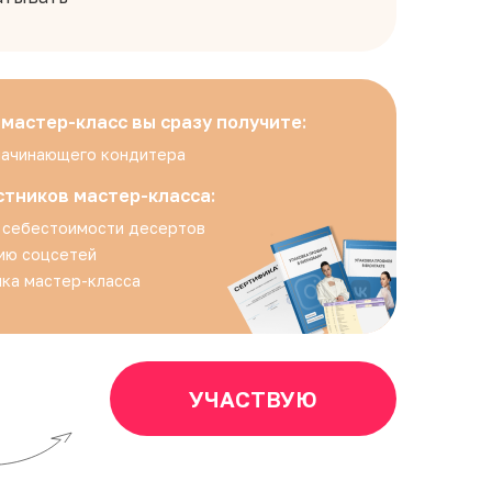
 мастер-класс вы сразу получите:
начинающего кондитера
стников мастер-класса:
у себестоимости десертов
ию соцсетей
ка мастер-класса
УЧАСТВУЮ