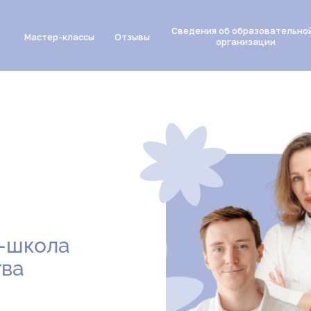
Сведения об образовательн
Мастер-классы
Отзывы
организации
-школа
тва