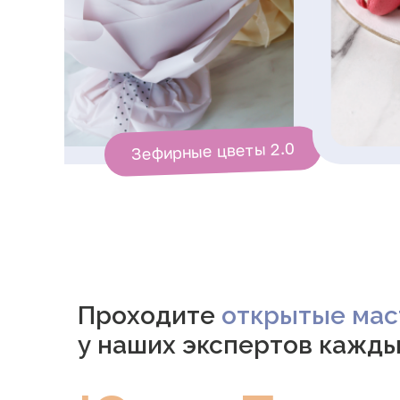
Зефирные цветы 2.0
Проходите
открытые мас
у наших экспертов кажды
Ссылка на это место страницы:
#hit