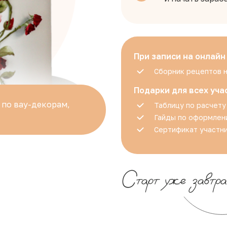
При записи на онлайн
Сборник рецептов 
Подарки для всех уча
 по вау-декорам,
Таблицу по расчет
Гайды по оформлен
Сертификат участни
Старт уже завтра