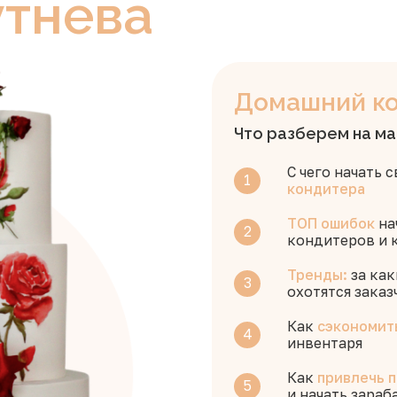
тнева
Домашний к
Что разберем на ма
С чего начать 
кондитера
ТОП ошибок
на
кондитеров и 
Тренды:
за ка
охотятся заказ
Как
сэкономит
инвентаря
Как
привлечь 
и начать зараб