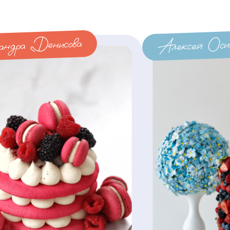
андра Денисова
Алексей Оси