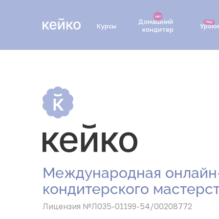
Домашний
Курсы
Уроки
кондитер
Международная онлайн
кондитерского мастерс
Лицензия №Л035-01199-54/00208772