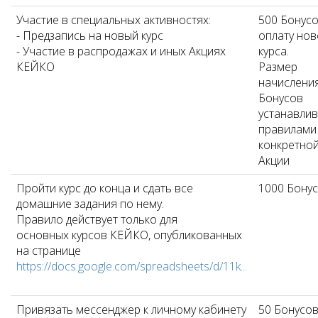
Участие в специальных активностях:
500 Бонусо
- Предзапись на новый курс
оплату нов
- Участие в распродажах и иных Акциях
курса.
КЕЙКО
Размер
начислени
Бонусов
устанавлив
правилами
конкретно
Акции
Пройти курс до конца и сдать все
1000 Бону
домашние задания по нему.
Правило действует только для
основных курсов КЕЙКО, опубликованных
на странице
https://docs.google.com/spreadsheets/d/11k...
Привязать мессенджер к личному кабинету
50 Бонусо