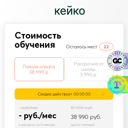
Стоимость
обучения
Осталось мест:
22
Рассрочка от
Полная оплата
школы
38 990 р.
3 990 р.
Скидка действует
00:00:00
-
руб./мес
57 990
руб.
-
руб./мес
38 990
руб.
в рассрочку на 12 месяцев
одним платежом