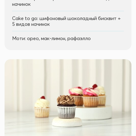
начинок
Cake to go: шифоновый шоколадный бисквит +
5 видов начинок
Моти: о
рео,
мак-лимон,
рафаэлло